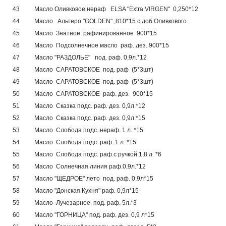
43
Масло Оливковое нераф ЕLSA "Extra VIRGEN" 0,250*12
44
Масло Альтеро "GOLDEN" ,810*15 с доб Оливкового
45
Масло Знатное рафинированное 900*15
46
Масло Подсолнечное масло раф. дез. 900*15
47
Масло "РАЗДОЛЬЕ" под. раф. 0,9л.*12
48
Масло САРАТОВСКОЕ под. раф (5*3шт)
49
Масло САРАТОВСКОЕ под. раф (5*3шт)
50
Масло САРАТОВСКОЕ раф. дез. 900*15
51
Масло Сказка подс. раф. дез. 0,9л.*12
52
Масло Сказка подс. раф. дез. 0,9л.*15
53
Масло Слобода подс. нераф. 1 л. *15
54
Масло Слобода подс. раф. 1 л. *15
55
Масло Слобода подс. раф.с ручкой 1,8 л. *6
56
Масло Солнечная линия раф.0,9л.*12
57
Масло "ЩЕДРОЕ" лето под. раф. 0,9л*15
58
Масло "Донская Кухня" раф. 0,9л*15
59
Масло Лучезарное под. раф. 5л.*3
60
Масло "ГОРНИЦА" под. раф. дез. 0,9 л*15