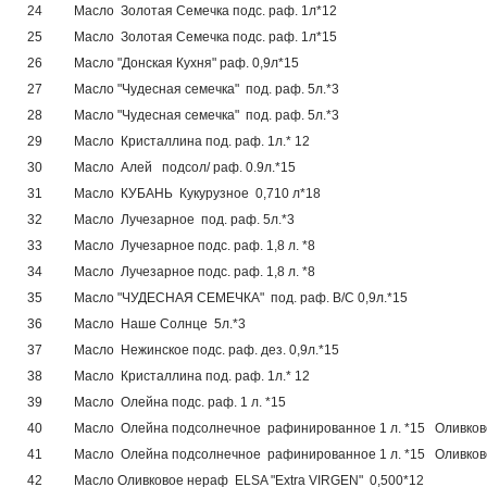
24
Масло Золотая Семечка подс. раф. 1л*12
25
Масло Золотая Семечка подс. раф. 1л*15
26
Масло "Донская Кухня" раф. 0,9л*15
27
Масло "Чудесная семечка" под. раф. 5л.*3
28
Масло "Чудесная семечка" под. раф. 5л.*3
29
Масло Кристаллина под. раф. 1л.* 12
30
Масло Алей подсол/ раф. 0.9л.*15
31
Масло КУБАНЬ Кукурузное 0,710 л*18
32
Масло Лучезарное под. раф. 5л.*3
33
Масло Лучезарное подс. раф. 1,8 л. *8
34
Масло Лучезарное подс. раф. 1,8 л. *8
35
Масло "ЧУДЕСНАЯ СЕМЕЧКА" под. раф. В/С 0,9л.*15
36
Масло Наше Солнце 5л.*3
37
Масло Нежинское подс. раф. дез. 0,9л.*15
38
Масло Кристаллина под. раф. 1л.* 12
39
Масло Олейна подс. раф. 1 л. *15
40
Масло Олейна подсолнечное рафинированное 1 л. *15 Оливков
41
Масло Олейна подсолнечное рафинированное 1 л. *15 Оливков
42
Масло Оливковое нераф ЕLSA "Extra VIRGEN" 0,500*12