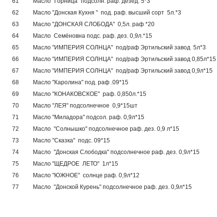
61
Масло "Горница" подсолн. раф. дезед. 5*3
62
Масло "Донская Кухня " под. раф. высший сорт 5л.*3
63
Масло "ДОНСКАЯ СЛОБОДА" 0,5л. раф *20
64
Масло Семёновна подс. раф. дез. 0,9л.*15
65
Масло "ИМПЕРИЯ СОЛНЦА" под/раф Эртильский завод 5л*3
66
Масло "ИМПЕРИЯ СОЛНЦА" под/раф Эртильский завод 0,85л*15
67
Масло "ИМПЕРИЯ СОЛНЦА" под/раф Эртильский завод 0,9л*15
68
Масло "Каролина" под. раф .09*15
69
Масло "КОНАКОВСКОЕ" раф. 0,850л.*15
70
Масло "ЛЕЯ" подсолнечное 0,9*15шт
71
Масло "Миладора" подсол. раф. 0,9л*15
72
Масло "Солнышко" подсолнечное раф. дез. 0,9 л*15
73
Масло "Сказка" подс. 09*15
74
Масло "Донская Слободка" подсолнечное раф. дез. 0,9л*15
75
Масло "ЩЕДРОЕ ЛЕТО" 1л*15
76
Масло "ЮЖНОЕ" солнце раф. 0,9л*12
77
Масло "Донской Курень" подсолнечное раф. дез. 0,9л*15