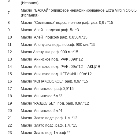
6
(Испания)
Масло "БАЖАЙ" оливковое нерафинированное Extra Virgin с/б 0,5
7
(Испания)
8
Масло "Солнышко" подсолнечное раф. дез. 0,9 л*15
9
Масло Алей подсол/ раф. 5л.*3
10
Масло Алей подсол/ раф. 0.850л.*15
11
Масло Аленушка подс. нераф. 900 мл. *15
12
Масло Аленушка раф. 900 мл*15
13
Масло Анинское под. РАФ . 09л*12
14
Масло Анинское под. РАФ . 09л*12 АКЦИЯ
15
Масло Анинское под. НЕРАФИН. 09л*12
16
Масло "КОНАКОВСКОЕ" раф. 0,9л.*15
17
Масло Аннинское раф.0,9*15
18
Масло Аннинское 5л.*3
19
Масло "РАЗДОЛЬЕ" под. раф. 0,9л.*12
20
Масло Аннинское 5л.*4
21
Масло Злато подс. раф. 1 л. *12
22
Масло Злато подс. раф. 1 л. *15
23
Масло Злато под. 1л раф *4